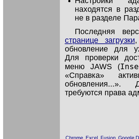
Настройки ад
находятся в раз
не в разделе Пар
Последняя ве
странице загрузки
обновление для у
Для проверки дос
Inse
меню
JAWS
(
«Справка» актив
обновления...».
требуются права ад
Chrome
,
Excel
,
Fusion
,
Google 