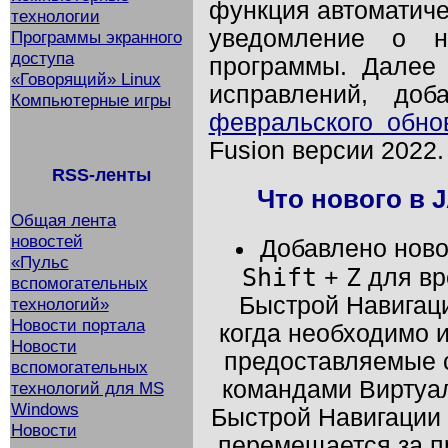
функция автоматиче
технологии
уведомление о н
Программы экранного
доступа
программы. Далее
«Говорящий» Linux
исправлений, до
Компьютерные игры
февральского обно
Fusion
версии 2022.
RSS-ленты
Что нового в
Общая лента
новостей
Добавлено нов
«Пульс
Shift
Z
+
для вр
вспомогательных
Быстрой Навигаци
технологий»
Новости портала
когда необходимо 
Новости
предоставляемые с
вспомогательных
командами Виртуал
технологий для MS
Windows
Быстрой Навигации 
Новости
перемещается за п