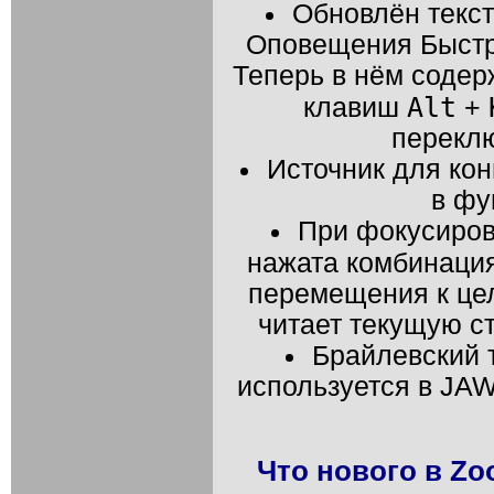
Обновлён текст
Оповещения Быстр
Теперь в нём содер
Alt
клавиш
+
перекл
Источник для кон
в фу
При фокусиров
нажата комбинаци
перемещения к це
читает текущую ст
Брайлевский т
используется в
JA
Что нового в Zoo