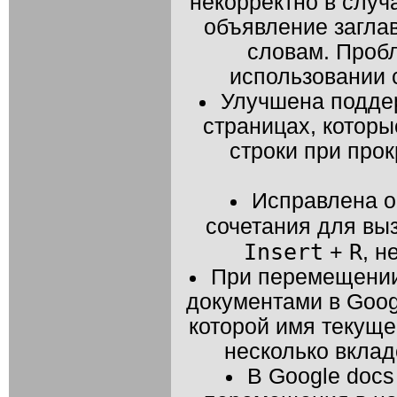
некорректно в случ
объявление загла
словам. Пробл
использовании 
Улучшена подд
страницах, котор
строки при про
Исправлена о
сочетания для вы
Insert
R
+
, н
При перемещении
документами в Goog
которой имя текуще
несколько вклад
В Google doc