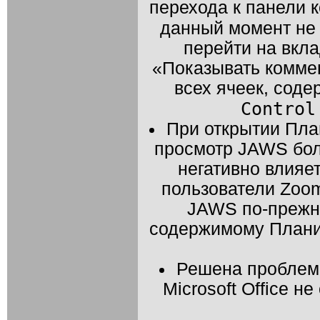
перехода к панели 
данный момент не
перейти на вкл
«Показывать коммен
всех ячеек, сод
Control
При открытии Пла
просмотр
JAWS
бол
негативно влияет
пользователи Zoom
JAWS
по-прежн
содержимому Плани
Решена проблема
Microsoft Office н