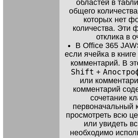
областей в табл
общего количества 
которых нет ф
количества. Эти 
отклика в 
В Office 365
JAW
если ячейка в книг
комментарий. В э
Shift
Апостро
+
или комментари
комментарий соде
сочетание к
первоначальный к
просмотреть всю це
или увидеть в
необходимо испол