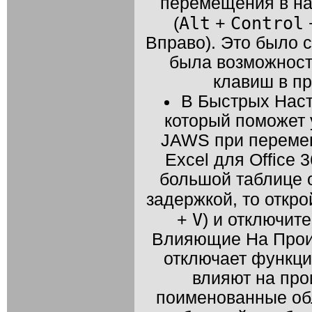
перемещения в на
Alt
Control
(
+
Вправо). Это было с
была возможност
клавиш в п
В Быстрых Наст
который поможет 
JAWS
при переме
Excel для Office
большой таблице 
задержкой, то откр
V
+
) и отключит
Влияющие На Произ
отключает функции
влияют на про
поименованные об