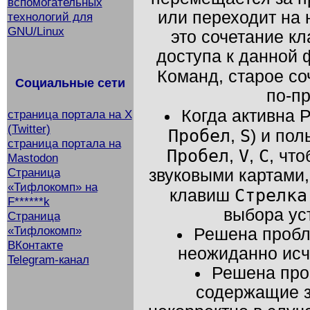
вспомогательных
или переходит на 
технологий для
GNU/Linux
это сочетание к
доступа к данной 
Команд, старое с
Социальные сети
по-п
Когда активна 
страница портала на X
(Twitter)
Пробел
S
,
) и по
страница портала на
Пробел
V
C
,
,
, чт
Mastodon
Страница
звуковыми картами,
«Тифлокомп» на
Стрелка
клавиш
F******k
выбора ус
Страница
«Тифлокомп»
Решена пробле
ВКонтакте
неожиданно исч
Telegram-канал
Решена проб
содержащие з