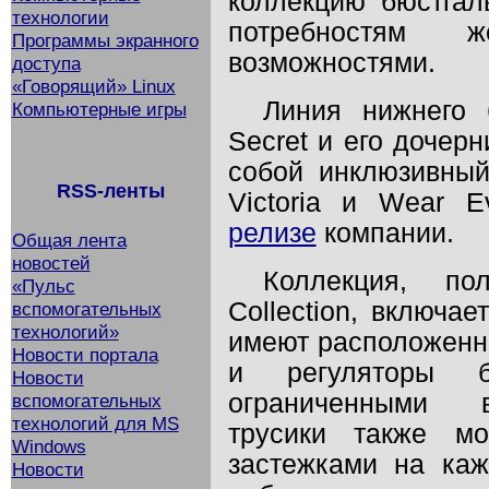
коллекцию бюстгал
технологии
потребностям 
Программы экранного
возможностями.
доступа
«Говорящий» Linux
Линия нижнего б
Компьютерные игры
Secret и его дочер
собой инклюзивный
RSS-ленты
Victoria и Wear E
релизе
компании.
Общая лента
новостей
Коллекция, по
«Пульс
Collection, включа
вспомогательных
технологий»
имеют расположенн
Новости портала
и регуляторы 
Новости
ограниченными в
вспомогательных
технологий для MS
трусики также мо
Windows
застежками на ка
Новости