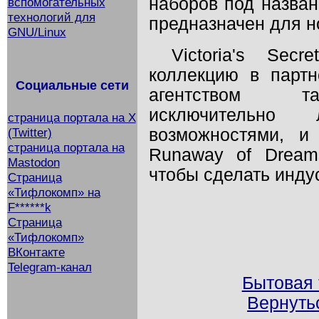
наборов под названи
вспомогательных
технологий для
предназначен для н
GNU/Linux
Victoria's Sec
коллекцию в парт
Социальные сети
агентством та
исключительно
страница портала на X
возможностями, и
(Twitter)
страница портала на
Runaway of Dream
Mastodon
чтобы сделать инду
Страница
«Тифлокомп» на
F******k
Страница
«Тифлокомп»
ВКонтакте
Telegram-канал
Бытовая 
Вернуть