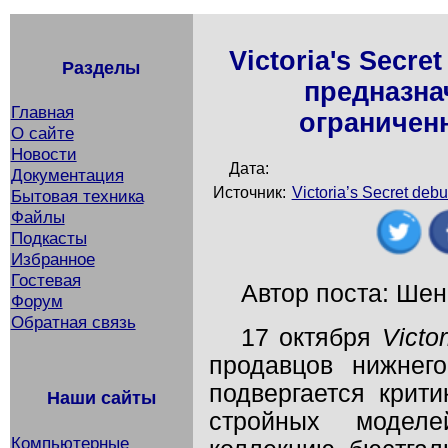
Victoria's Secr
Разделы
предназна
Главная
ограничен
О сайте
Новости
Дата:
Документация
Источник:
Victoria’s Secret debu
Бытовая техника
Файлы
Подкасты
Избранное
Гостевая
Автор поста: Шен
Форум
Обратная связь
17 октября
Victor
продавцов нижнег
подвергается крит
Наши сайты
стройных модел
Компьютерные